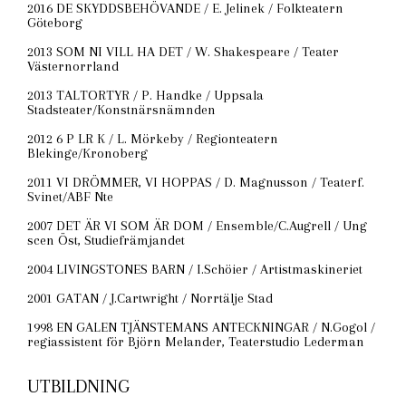
2016 DE SKYDDSBEHÖVANDE / E. Jelinek / Folkteatern
Göteborg
2013 SOM NI VILL HA DET / W. Shakespeare / Teater
Västernorrland
2013 TALTORTYR / P. Handke / Uppsala
Stadsteater/Konstnärsnämnden
2012 6 P LR K / L. Mörkeby / Regionteatern
Blekinge/Kronoberg
2011 VI DRÖMMER, VI HOPPAS / D. Magnusson / Teaterf.
Svinet/ABF Nte
2007 DET ÄR VI SOM ÄR DOM / Ensemble/C.Augrell / Ung
scen Öst, Studiefrämjandet
2004 LIVINGSTONES BARN / I.Schöier / Artistmaskineriet
2001 GATAN / J.Cartwright / Norrtälje Stad
1998 EN GALEN TJÄNSTEMANS ANTECKNINGAR / N.Gogol /
regiassistent för Björn Melander, Teaterstudio Lederman
UTBILDNING