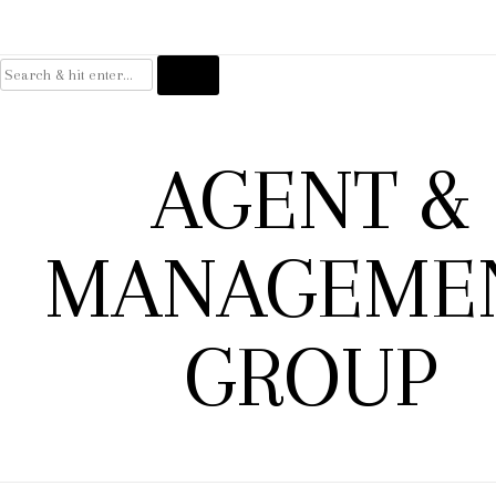
Skip
to
content
AGENT &
MANAGEME
GROUP