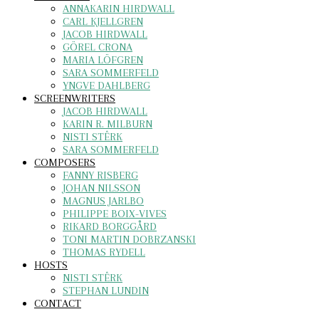
ANNAKARIN HIRDWALL
CARL KJELLGREN
JACOB HIRDWALL
GÖREL CRONA
MARIA LÖFGREN
SARA SOMMERFELD
YNGVE DAHLBERG
SCREENWRITERS
JACOB HIRDWALL
KARIN R. MILBURN
NISTI STÊRK
SARA SOMMERFELD
COMPOSERS
FANNY RISBERG
JOHAN NILSSON
MAGNUS JARLBO
PHILIPPE BOIX-VIVES
RIKARD BORGGÅRD
TONI MARTIN DOBRZANSKI
THOMAS RYDELL
HOSTS
NISTI STÊRK
STEPHAN LUNDIN
CONTACT