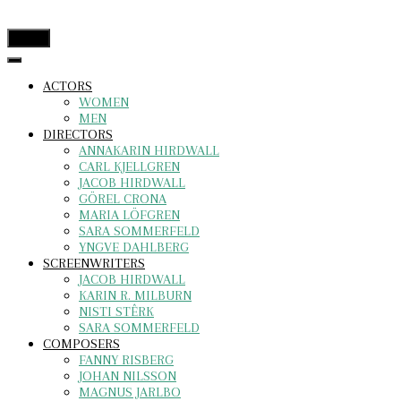
menu
ACTORS
WOMEN
MEN
DIRECTORS
ANNAKARIN HIRDWALL
CARL KJELLGREN
JACOB HIRDWALL
GÖREL CRONA
MARIA LÖFGREN
SARA SOMMERFELD
YNGVE DAHLBERG
SCREENWRITERS
JACOB HIRDWALL
KARIN R. MILBURN
NISTI STÊRK
SARA SOMMERFELD
COMPOSERS
FANNY RISBERG
JOHAN NILSSON
MAGNUS JARLBO