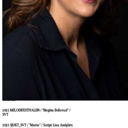
2016 MEDAN VI LEVER / "Eva" / dir: Dani Kouyaté
2013 MIG ÄGER INGEN / ”Roffes fru” / dir: Kjell-
Åke Andersson / Filmlance
2013 ELSAS VÄRLD 2 / “Eva Von Norrefjord” /
dir: Manuel Concha, Frans Wiklund /Tre
vänner / WEBB
2004 DIL JO BJI KAHEY / Bollywoodfilm / Berta /
INDIA
TV
2022 PARLAMENTET / TV4
2022 KVARTERET SKATAN 20 ÅR / SVT / script
and participatian / dir: Mikael Syrén
2022 KLASSFESTEN / Imitation av Nanne
Grönvall
2021 MELODIFESTIVALEN / "Birgitta Bollerud" /
SVT
2021 SJUKT, SVT / "Maria" / Script: Lisa Ambjörn