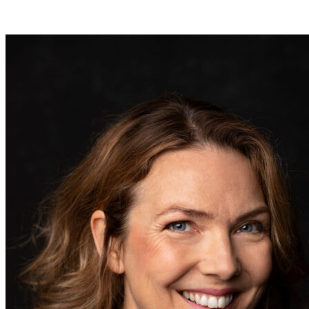
FILM & TV
FILM
2024 DUSSELDORF-SKÅNE / "Anita" / dir: Patrik
Blomberg Book
2022 GÖTA KANAL
4 - Vinna eller försvinna /
"Slussvakt" / dir: Emma Molin / GF-studios