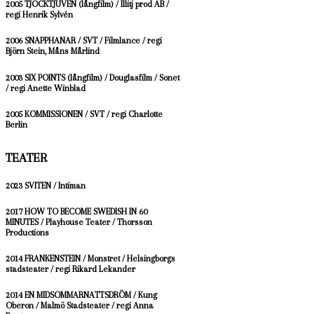
2005 TJOCKTJUVEN (långfilm) / Illitj prod AB /
regi Henrik Sylvén
2006 SNAPPHANAR / SVT / Filmlance / regi
Björn Stein, Måns Mårlind
2003 SIX POINTS (långfilm) / Douglasfilm / Sonet
/ regi Anette Winblad
2005 KOMMISSIONEN / SVT / regi Charlotte
Berlin
TEATER
2023 SVITEN / Intiman
2017 HOW TO BECOME SWEDISH IN 60
MINUTES / Playhouse Teater / Thorsson
Productions
2014 FRANKENSTEIN /
Monstret / Helsingborgs
stadsteater / r
egi Rikard Lekander
2014 EN MIDSOMMARNATTSDRÖM / Kung
Oberon / Malmö Stadsteater / regi Anna