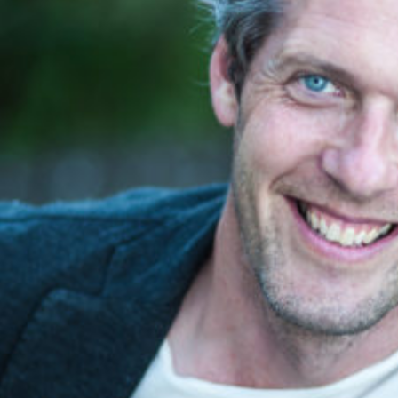
FILM & TV
2025 STENBECK / FLX / regi Goran Kapetanović
2025 KÄRLEK FÅREVER / Netflix / regi Staffan
Lindberg
2024 WHISKEY ON THE ROCKS / Humanoids /
regi Bjorn Stein
2024 AGENTERNA / SVT
2022 LÄNGE LEVE BONUSFAMILJEN / FLX / regi
Felix Herngren
2022
FIKTIV GRANSKNING - En grävande
historia / regi Jimmy Olsson
2022 SOMMAREN MED SLÄKTEN / Art & Bob
2021 AGATHA CHRISTIES HJERSON / B-Reel
Films / regi Lisa Farzaneh
2021 BONUSFAMILJEN / SVT