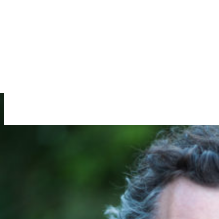
"Bonusfamiljen" - IVF
Jack Black and Niklas Engdahl i Welcome to Sweden
"The Inner Circle" - The Russians
"The Inner Circle" - The Primeminister