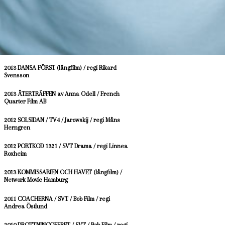
2016 FINASTE FAMILJEN / regi Staffan Lindberg
Carl Åstrand
2014 LASSEMAJAS DETEKTIVBYRÅ / SF / regi
Walter Söderlund
2013 DANSA FÖRST (långfilm) / regi Rikard
Svensson
2013 ÅTERTRÄFFEN av Anna Odell / French
Quarter Film AB
2012 SOLSIDAN / TV4 / Jarowskij / regi Måns
Herngren
2012 PORTKOD 1321 / SVT Drama / regi Linnea
Roxheim
2013 KOMMISSARIEN OCH HAVET (långfilm) /
Network Movie Hamburg
2011 COACHERNA / SVT / Bob Film / regi
Andrea Östlund
2010 DROTTNINGOFFRET / SVT / Bob Film / regi