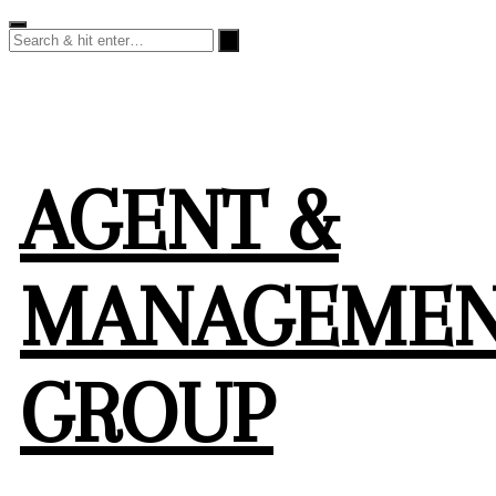
Skip
to
content
AGENT &
MANAGEME
GROUP