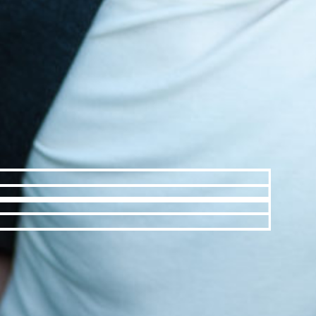
2021 MER PANIK I TOMTEVERKSTAN / SVT/
Fredde Granberg, Thomas Claesson
2020 FULLT HUS / regi Leif Lindblom
2018 DEN INRE CIRKELN / Viaplay / regi Håkan
Lindhé
2018 BONUSFAMILJEN / SVT / regi Felix
Herngren
2018 BECK - Ditt eget blod / regi Mårten
Klingberg
2017 FALLET / SVT / regi Simen Alsvik, Jon
Holmberg
2017 REBECKA MARTINSSON / TV4 / regi
Fredrik Edfeldt
2017 BONUSFAMILJEN / SVT / regi Felix
Herngren
2016 BECK - Sista dagen / Cmore / Filmlance /
regi Jörgen Bergmark