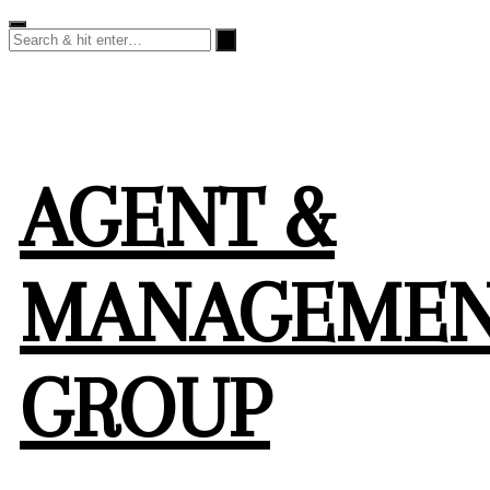
Skip
to
content
AGENT &
MANAGEME
GROUP