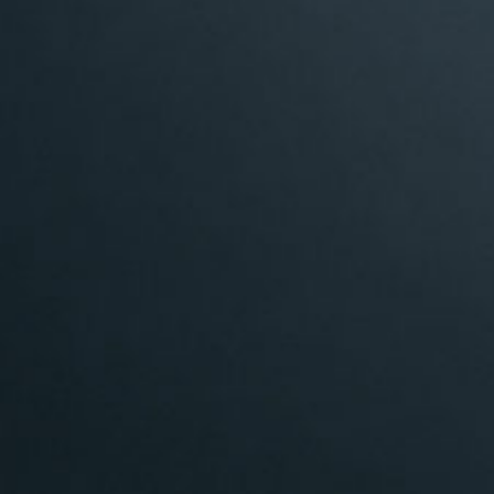
2006 PETTER OCH LOTTA / Dramaten
2006 USK OCH BÖL / Teater Brunnsgatan Fyra
2005 SÄG ATT DET INTE HAR HÄNT /
Radioteatern
2003 NÄRMANDEN / Teater Västernorrland
2003 DIN STUND PÅ JORDEN / Riksteatern
2003 EN MIDSOMMARNATTSDRÖM /
Shakespeare på Gräsgården, Vadstena
2003 ÖMSINNE / Teater Nova, Boulevardteatern
2002 CHANSON D´AMOUR / Klara Soppteater
2002 GUSTAV III OCH DRAMATEN / Dramaten,
Kgl. Slottet
2002 STORMEN / Teater Västernorrland
2001 I STAND BEFORE YOU NAKED / Teater
Nova, Orionteatern
2000 BANDHAGENDAGEN/ Klara Soppteater