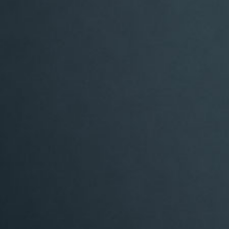
TEATER
2018 MÄNNISKOR SOM FÖRSVINNER /
Ensembleverket, Stadsteatern / Kilen
2016 NATTVANDRINGAR I DEN UNDRE VÄRLDEN
/ Ensembleverket, Stadsteatern / Kilen
2015 LANDSKAP MED VINTERFÅGLAR
/ Ensembleverket, Stadsteatern / Kilen
2013 DET OUPTÄCKTA LANDET /
Ensembleverket
2012 I RUMMET INTILL / Playhouse Teater
2011 ROMEO OCH JULIA / Dramaten
2008 FYRA FRIARES FIASKO / Shakespeare på
Gräsgården, Vadstena
2008 MYRIADER / Playhouse Teater
2007 SEX, VÅLD, BLOD, ÄCKEL / Teater
Tribunalen
2007 EN NÖDIG MAN / Fjäderholmarnas
Skärgårdsteater