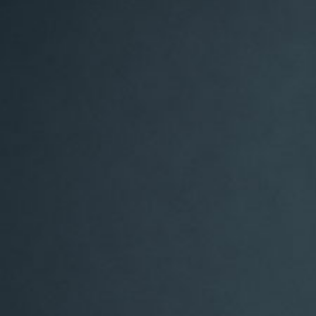
FILM & TV
2016 MAMMOR / Tv 3
2015 Div informationsfilmer till företag för
Lexicon
2014 BECK - Sjukhusmorden
2008 JULIA / Regi: Lotta Lättström / SVT Drama
2008 MANNEN UNDER TRAPPAN av Anders
Weidemann / Regi: Daniel Lind Lagerlöf / SVT
Drama
2008 USK OCH BÖL av Niklas Hellgren / Regi:
Martina Montelius / Puls på Sverige / SVT
Drama
2008 Reklamfilm för Europamöbler
2007 KUNGAMORDET / SVT
1997 ALL NIGHT LONG / kortfilm