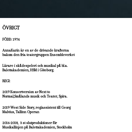
2000 HANDELSTRÄDGÅRDEN / Gävle Folkteater
1998 ELTON JOHNS GLASÖGON / Angereds
Teatern
ÖVRIGT
FÖDD: 1974
AnnaKarin är en av de drivande krafterna
bakom den fria teatergruppen Ensembleverket
Lärare i skådespeleri och musikal på bl.a.
Balettakademien, HSM i Göteborg.
REGI:
2019 Konsertversion av Next to
Normal,Smålands musik och Teater, Spira.
2019 West Side Story, regiassistent till Georg
Malvius, Tallinn Operan
2016-2018, 3 st slutproduktioner för
Musikallinjen på Balettakademien, Stockholm