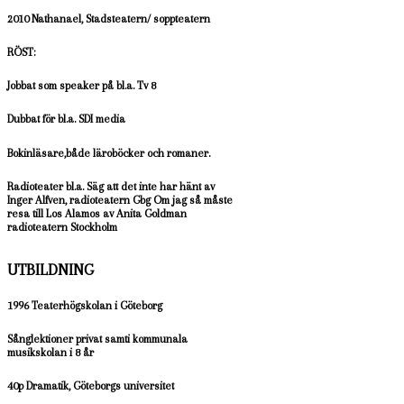
2010 Nathanael, Stadsteatern/ soppteatern
RÖST:
Jobbat som speaker på bl.a. Tv 8
Dubbat för bl.a. SDI media
Bokinläsare,både läroböcker och romaner.
Radioteater bl.a. Säg att det inte har hänt av
Inger Alfven, radioteatern Gbg Om jag så måste
resa till Los Alamos av Anita Goldman
radioteatern Stockholm
UTBILDNING
1996 Teaterhögskolan i Göteborg
Sånglektioner privat samti kommunala
musikskolan i 8 år
40p Dramatik, Göteborgs universitet