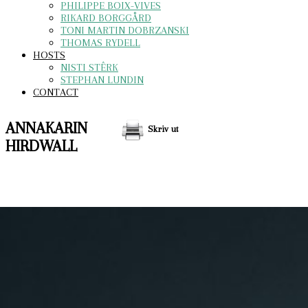
PHILIPPE BOIX-VIVES
RIKARD BORGGÅRD
TONI MARTIN DOBRZANSKI
THOMAS RYDELL
HOSTS
NISTI STÊRK
STEPHAN LUNDIN
CONTACT
ANNAKARIN
Skriv ut
HIRDWALL