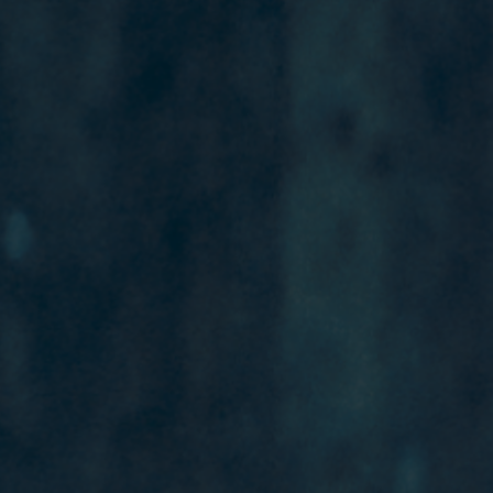
2017 FALLET / FLX
2016 MÄN-I-SKOR / ENT
2016 WHEN YOU ARE LÄRARE / Storstad
2015 - 2017 PAPPA PÅ FÖRSKOLAN
2014 BLÅ ÖGON / Strix
2014 PIRATSKATTENS HEMLIGHET / Tre vänner
2014 HOPPAS FARFAR DÖR / Art89
2014 UR-filmer / Crazy Pictures
2013 SNUTAR/ Tre vänner
2012 ELSAS VÄRLD / Tre vänner
2012 COACHERNA / Bob film
2009 OSKYLDIGT DÖMD / Filmlance INT AB
2006 STHLM del 1 / SVT Drama
TEATER