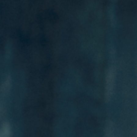
2012 TURISTA / Teaterhögskolan i Malmö
2011 TOLV EDSVURNA / Teaterhögskolan i
Malmö
2011 JOBS LIDANDEN / Judiska Teatern
2010 EN MIDSOMMARNATTSDRÖM /
Teaterhögskolan i Malmö
RÖST
2021 Alexandramannen / Storytel
2019 Star Wars Resistance / SDI Media
2018 Sommardåd / Bonnier audio
2017 Blinky Bill / Eurotroll
2016 Robinson Crusoe / Eurotroll
2016 Manifest för hopplösa / Sveriges radio