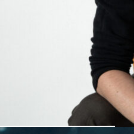
2022 UFO SWEDEN / Crazy Pictures / regi Victor
Danell
2022 HÅKAN BRÅKAN / Unlimited Stories
2021 SUEDI / Concha Productions
2019 SUNE - Best man / Unlimited Stories
2019 MANNEN SOM INTE VILLE GRÅTA / CC
Collective
2018 DEN BLOMSTERTID NU KOMMER / Crazy
Pictures
2015 EN MAN SOM HETER OVE
2015 POESI FÖR FISKAR / Crazy Pictures
2014 ARNE DAHL / Filmlance
2013 WALLANDER - Mordbrännaren /
Yellowbird
2012 I BETRAKTARENS ÖGA / Tre vänner
2010 POESI FÖR FISKAR / Crazy Pictures AB