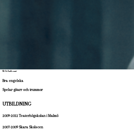
2011 Skånetrafiken / King Edward
Filmproduktion AB / Speaker
2010 Skånetrafiken / King Edward
Filmproduktion AB / Speaker
ÖVRIGT
Född: 1986
FÄRDIGHETER
B-körkort
Bra engelska
Spelar gitarr och trummor
UTBILDNING
2009-2012
Teaterhögskolan i Malmö
2007-2009
Skara Skolscen