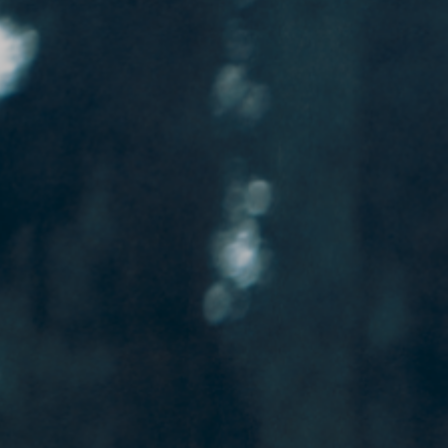
2008 PRINSESSA / Breidablick Film
2008 KENNY BEGINS / S/S Fladen Film
TV
2025 VILKEN HISTORIA! / UR
2023 VILKEN HISTORIA! / UR
2022 KRONPRINSEN SOM FÖRSVANN /
Julkalendern SVT
2022 CLARK / Scandinavian content group
2021 LASSEMAJAS DETEKTIVBYRÅ S2 / FLX
2020-2022 PAPPAS POJKAR / Nexiko Drama
2018-2019
SJUKT OKLAR / Splay Networks
2019
OLJEFONDET / Zwart Arbeid