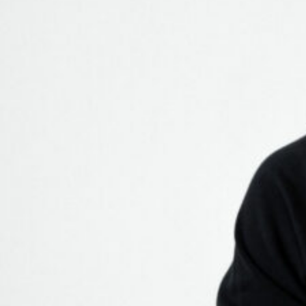
FILM
2026 SKURKARNAS SKURK / Strive Stories
2025 THE SWEDISH CONNECTION / Netflix
2025 KRONPRINSEN OCH TYRANNENS
ÅTERKOMST / Unlimited Stories
2025 HÅKAN BRÅKAN 3 / Unlimited
Stories
2024
HÅKAN BRÅKAN 2 / Unlimited Stories
2023 KONFERENSEN / SF Studios