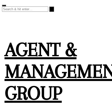
Skip
to
content
AGENT &
MANAGEME
GROUP