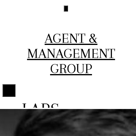
Skip
to
content
AGENT &
MANAGEMENT
GROUP
MENU
LARS
LIND