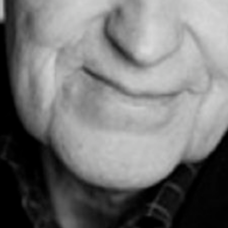
2018 DEN DÖENDE DETEKTIVEN
2013 HEMMA
2012 SAMLAREN
2012 INGENMANSLAND
2012 ARNE DAHL – De största vatten
2012 HÖSTMINNEN
2011 NÅGON ANNANSTANS I SVERIGE
2008-2009 LIVET I FAGERVIK
2008 STHLM
2007 AUGUST
2006 WELLKÅMM TO VERONA
1999-2000 REDERIET