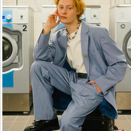
FILM & TV
2024 BLINDSPÅR / Nordic Drama Queens,
Amazon Prime / Erik Skjoldbjæg
2023 RUSET / Abby World, TikTok / Rojda
Sekerzös
2023 GENOMBROTTET / FLX, Netflix / Lisa Siwe
2023 YOUNG ROYALS S3 / Nexiko, Netflix / Julia
Lindström, Jerry Carlsson, Linnea Roxheim
2023 MORDEN I SANDHAMN S 9 / Filmlance, C
More / Mattias Ohlsson
2022 YOUNG ROYALS S 2 / Nexiko, Netflix /
Rojda Sekerzös, Lisa Farzaneh, Kristina Humle
2021 DEN OSANNOLIKA MÖRDAREN / FLX,