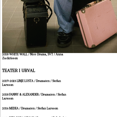
Netflix / Simon Kaijser
2020 YOUNG ROYALS S1 / Nexiko, Netflix /
Rojda Sekerzös, Erika Calmeyer
2020 EN KUNGLIG AFFÄR / StellaNova Film, SVT
/ Lisa James Larsson
2019 12:13 / Northern Fable, SVT / David
Wramneby, Daniel di Grado
2018 WHITE WALL / Nice Drama, SVT / Anna
Zackrisson
TEATER I URVAL
2019–2023 LINJE LUSTA / Dramaten / Stefan
Larsson
2018 FANNY & ALEXANDER / Dramaten / Stefan
Larsson
2016 MEDEA / Dramaten / Stefan Larsson