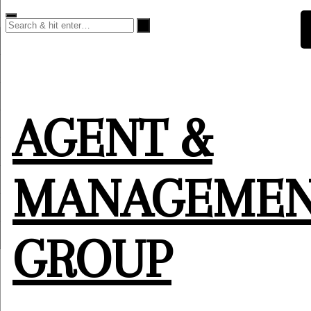
Skip
to
content
AGENT &
MANAGEME
GROUP