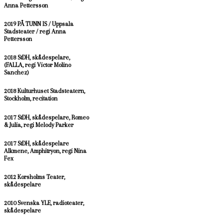
Anna Pettersson
2019 PÅ TUNN IS / Uppsala
Stadsteater / regi Anna
Pettersson
2018 StDH, skådespelare,
(FALLA, regi Victor Molino
Sanchez)
2018 Kulturhuset Stadsteatern,
Stockholm, recitation
2017 StDH, skådespelare, Romeo
& Julia, regi Melody Parker
2017 StDH, skådespelare
Alkmene, Amphitryon, regi Nina
Fex
2012 Korsholms Teater,
skådespelare
2010 Svenska YLE, radioteater,
skådespelare