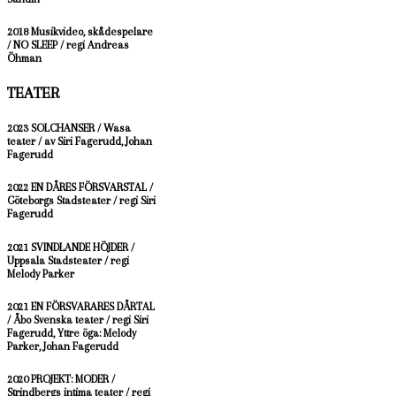
2018 Musikvideo, skådespelare
/ NO SLEEP / regi Andreas
Öhman
TEATER
2023 SOLCHANSER / Wasa
teater / av Siri Fagerudd, Johan
Fagerudd
2022 EN DÅRES FÖRSVARSTAL /
Göteborgs Stadsteater / regi Siri
Fagerudd
2021 SVINDLANDE HÖJDER /
Uppsala Stadsteater / regi
Melody Parker
2021 EN FÖRSVARARES DÅRTAL
/ Åbo Svenska teater / regi Siri
Fagerudd, Yttre öga: Melody
Parker, Johan Fagerudd
2020 PROJEKT: MODER /
Strindbergs intima teater / regi