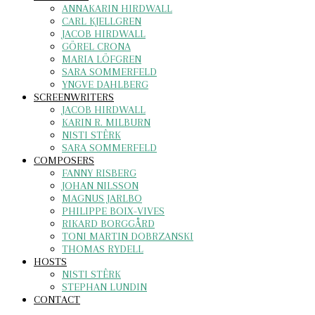
ANNAKARIN HIRDWALL
CARL KJELLGREN
JACOB HIRDWALL
GÖREL CRONA
MARIA LÖFGREN
SARA SOMMERFELD
YNGVE DAHLBERG
SCREENWRITERS
JACOB HIRDWALL
KARIN R. MILBURN
NISTI STÊRK
SARA SOMMERFELD
COMPOSERS
FANNY RISBERG
JOHAN NILSSON
MAGNUS JARLBO
PHILIPPE BOIX-VIVES
RIKARD BORGGÅRD
TONI MARTIN DOBRZANSKI
THOMAS RYDELL
HOSTS
NISTI STÊRK
STEPHAN LUNDIN
CONTACT