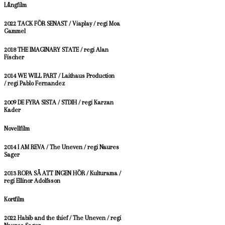
Långfilm
2022 TACK FÖR SENAST / Viaplay / regi Moa
Gammel
2018 THE IMAGINARY STATE / regi Alan
Fischer
2014 WE WILL PART / Laithaus Production
/ regi Pablo Fernandez
2009 DE FYRA SISTA / STDIH / regi Karzan
Kader
Novellfilm
2014 I AM REVA / The Uneven / regi Naures
Sager
2013 ROPA SÅ ATT INGEN HÖR / Kulturama /
regi Ellinor Adolfsson
Kortfilm
2022 Habib and the thief /
The Uneven /
regi