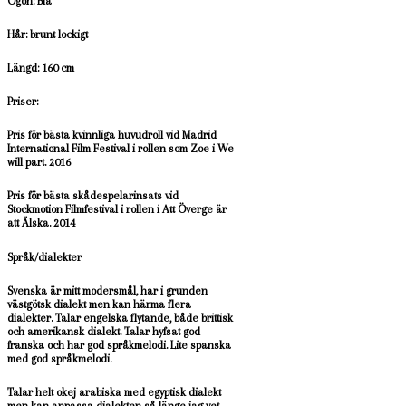
Ögon: Blå
Hår: brunt lockigt
Längd: 160 cm
Priser:
Pris för bästa kvinnliga huvudroll vid Madrid
International Film Festival i rollen som Zoe i We
will part. 2016
Pris för bästa skådespelarinsats vid
Stockmotion Filmfestival i rollen i Att Överge är
att Älska. 2014
Språk/dialekter
Svenska är mitt modersmål, har i grunden
västgötsk dialekt men kan härma flera
dialekter. Talar engelska flytande, både brittisk
och amerikansk dialekt. Talar hyfsat god
franska och har god språkmelodi. Lite spanska
med god språkmelodi.
Talar helt okej arabiska med egyptisk dialekt
men kan anpassa dialekten så länge jag vet