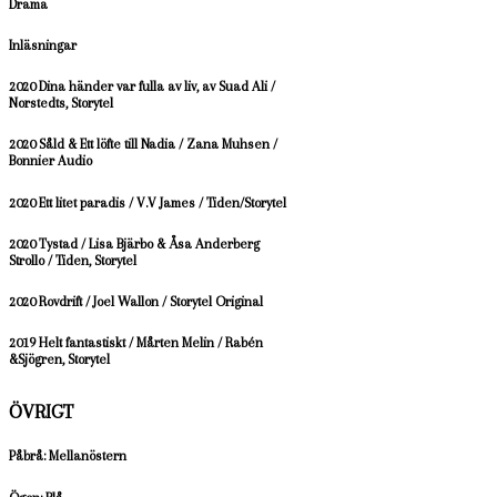
Drama
Inläsningar
2020 Dina händer var fulla av liv, av Suad Ali /
Norstedts, Storytel
2020 Såld & Ett löfte till Nadia / Zana Muhsen /
Bonnier Audio
2020 Ett litet paradis / V.V James / Tiden/Storytel
2020 Tystad / Lisa Bjärbo & Åsa Anderberg
Strollo / Tiden, Storytel
2020 Rovdrift / Joel Wallon / Storytel Original
2019 Helt fantastiskt / Mårten Melin / Rabén
&Sjögren, Storytel
ÖVRIGT
Påbrå: Mellanöstern