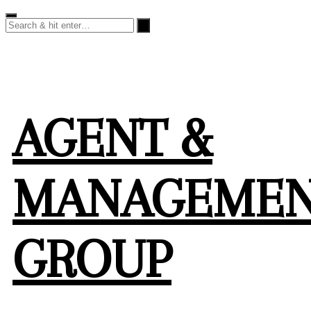
Skip
to
content
AGENT &
MANAGEME
GROUP