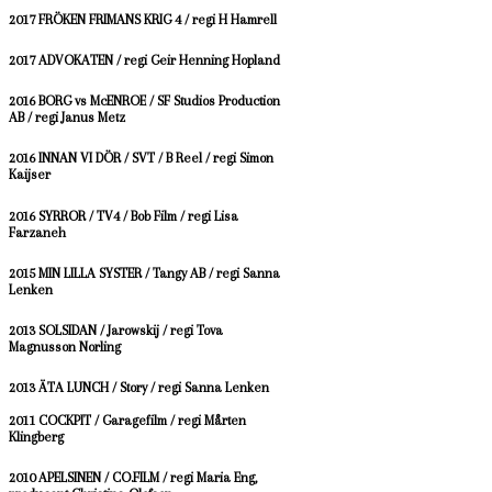
2017 FRÖKEN FRIMANS KRIG 4 / regi H Hamrell
2017 ADVOKATEN / regi Geir Henning Hopland
2016 BORG vs McENROE / SF Studios Production
AB / regi Janus Metz
2016 INNAN VI DÖR / SVT / B Reel / r
egi Simon
Kaijser
2016 SYRROR / TV4 / Bob Film / r
egi Lisa
Farzaneh
2015 MIN LILLA SYSTER / Tangy AB / r
egi Sanna
Lenken
2013 SOLSIDAN / Jarowskij / r
egi Tova
Magnusson Norling
2013 ÄTA LUNCH / Story / regi Sanna Lenken
2011 COCKPIT / Garagefilm / r
egi Mårten
Klingberg
2010 APELSINEN / CO.FILM / r
egi Maria Eng,