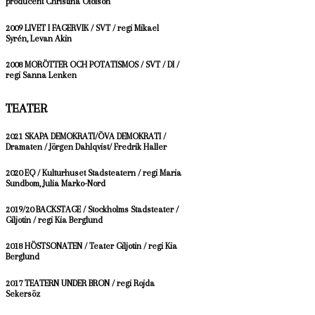
producent Christina Olofson
2009 LIVET I FAGERVIK / SVT / r
egi Mikael
Syrén, Levan Akin
2008 MORÖTTER OCH POTATISMOS / SVT / DI /
r
egi Sanna Lenken
TEATER
2021 SKAPA DEMOKRATI/ÖVA DEMOKRATI /
Dramaten / Jörgen Dahlqvist/ Fredrik Haller
2020 EQ / Kulturhuset Stadsteatern / regi Maria
Sundbom, Julia Marko-Nord
2019/20 BACKSTAGE / Stockholms Stadsteater /
Giljotin / regi Kia Berglund
2018 HÖSTSONATEN / Teater Giljotin / regi Kia
Berglund
2017 TEATERN UNDER BRON / regi Rojda
Sekersöz