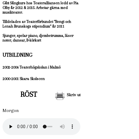
Gått Sångkurs hos Teateralliansen ledd av Pia
Olby år 2012 & 2015. Arbetar gärna med
musikteater.
Tilldelades av Teaterförbundet ”Bengt och
Lenah Brunskogs stipendium” år 2011
Sjunger, spelar piano, djembetrumma, läser
noter, dansar, B-körkort
UTBILDNING
2002-2006
Teaterhögskolan i Malmö
2000-2001
Skara Skolscen
RÖST
Skriv ut
Morgon