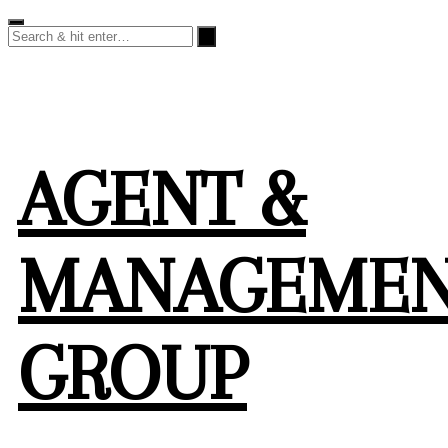
Skip
to
content
AGENT &
MANAGEME
GROUP