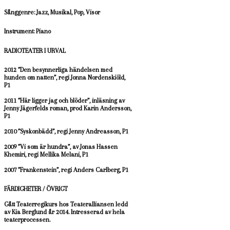
Sånggenre: Jazz, Musikal, Pop, Visor
Instrument: Piano
RADIOTEATER I URVAL
2012 ”Den besynnerliga händelsen med
hunden om natten”, regi Jonna Nordenskiöld,
P1
2011 ”Här ligger jag och blöder”, inläsning av
Jenny Jägerfelds roman, prod Karin Andersson,
P1
2010 ”Syskonbädd”, regi Jenny Andreasson, P1
2009 ”Vi som är hundra”, av Jonas Hassen
Khemiri, regi Mellika Melani, P1
2007 ”Frankenstein”, regi Anders Carlberg, P1
FÄRDIGHETER / ÖVRIGT
Gått Teaterregikurs hos Teateralliansen ledd
av Kia Berglund år 2014. Intresserad av hela
teaterprocessen.